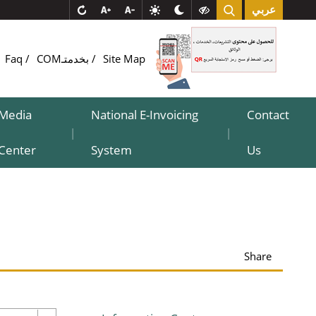
عربي
Site Map
COMبخدمتـ
Faq
Media
National E-Invoicing
Contact
|
|
Center
System
Us
Share