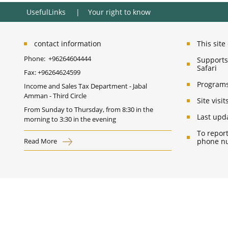
UsefulLinks
Your right to know
contact information
This sit
Phone:
+96264604444
Supports 
Safari
Fax:
+96264624599
Programs
Income and Sales Tax Department - Jabal
Amman - Third Circle
Site vis
From Sunday to Thursday, from 8:30 in the
Last upd
morning to 3:30 in the evening
To report
Read More
phone nu
Privacy policy
Terms of Use
Disclaimer
Copyrights
All Rights Reserved © 2026 Ministry of Digital Economy and Entrep