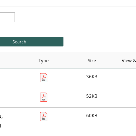
Type
Size
View 
36KB
52KB
60KB
ا